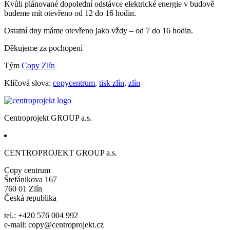
Kvůli plánované dopolední odstávce elektrické energie v budově
budeme mít otevřeno od 12 do 16 hodin.
Ostatní dny máme otevřeno jako vždy – od 7 do 16 hodin.
Děkujeme za pochopení
Tým
Copy Zlín
Klíčová slova:
copycentrum
,
tisk zlín
,
zlín
Centroprojekt GROUP a.s.
CENTROPROJEKT GROUP a.s.
Copy centrum
Štefánikova 167
760 01 Zlín
Česká republika
tel.: +420 576 004 992
e-mail: copy@centroprojekt.cz