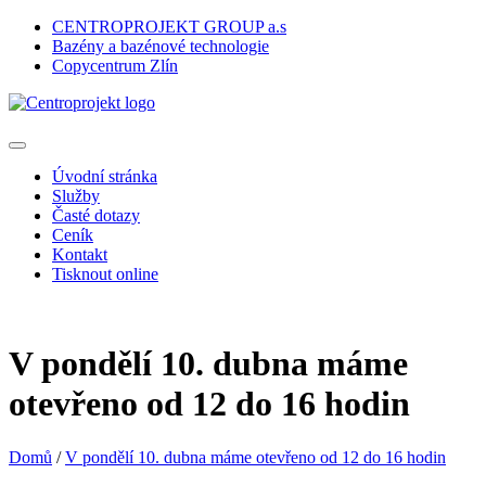
CENTROPROJEKT GROUP a.s
Bazény a bazénové technologie
Copycentrum Zlín
Úvodní stránka
Služby
Časté dotazy
Ceník
Kontakt
Tisknout online
V pondělí 10. dubna máme
otevřeno od 12 do 16 hodin
Domů
/
V pondělí 10. dubna máme otevřeno od 12 do 16 hodin