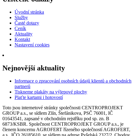
Úvodní stránka
Služby
Časté dotazy
Ceník
Aktuality
Kontakt
Nastavení cookies
Nejnovější aktuality
Informace o zpracování osobních údajů klientů a obchodních
partnerů
Tiskneme plakáty na výlepové plochy
Plaťte kartami i hotovostí
Toto jsou internetové stránky společnosti CENTROPROJEKT
GROUP a.s., se sídlem Zlín, Štefánikova, PSČ 76001, IČ
01643541, zapsané v obchodním rejstříku pod sp. zn. B
6873/KSBR. Společnost CENTROPROJEKT GROUP a.s., je
členem koncernu AGROFERT řízeného společností AGROFERT,
a.s., IČO 26185610, se sídlem na adrese Pyšelská 2327/2, Chodov,