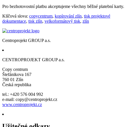
Pro bezhotovostní platbu akceptujeme všechny běžné platební karty.
Klíčová slova:
copycentrum
,
kopírování zlín
,
tisk projektové
dokumentace
,
tisk zlín
,
velkoformátový tisk
,
zlín
Centroprojekt GROUP a.s.
CENTROPROJEKT GROUP a.s.
Copy centrum
Štefánikova 167
760 01 Zlín
Česká republika
tel.: +420 576 004 992
e-mail: copy@centroprojekt.cz
www.centroprojekt.cz
Užitečné odkazy