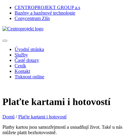
CENTROPROJEKT GROUP a.s
Bazény a bazénové technologie
Copycentrum Zlín
Úvodní stránka
Služby
Časté dotazy
Ceník
Kontakt
Tisknout online
Plaťte kartami i hotovostí
Domů
/
Plaťte kartami i hotovostí
Platby kartou jsou samozřejmostí a usnadňují život. Také u nás
můžete platit bezhotovostně.