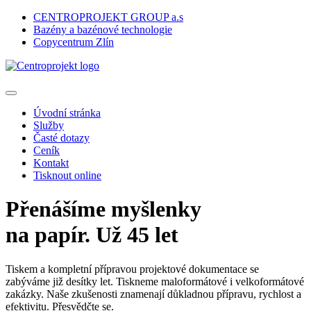
CENTROPROJEKT GROUP a.s
Bazény a bazénové technologie
Copycentrum Zlín
Úvodní stránka
Služby
Časté dotazy
Ceník
Kontakt
Tisknout online
Přenášíme myšlenky
na papír. Už 45 let
Tiskem a kompletní přípravou projektové dokumentace se
zabýváme již desítky let. Tiskneme maloformátové i velkoformátové
zakázky. Naše zkušenosti znamenají důkladnou přípravu, rychlost a
efektivitu. Přesvědčte se.